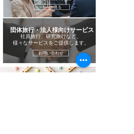
もっと見る
団体旅行・法人様向けサービス
社員旅行、研究旅行など、
様々なサービスをご提供します。
お問い合わせ
お問い合わせ・ご相談・ご予約
担当者：ワット ソムナン (日本語対応)
サイト名：アンコールトラベルサービス
メール：info※angkortravel-service.com ※は@に